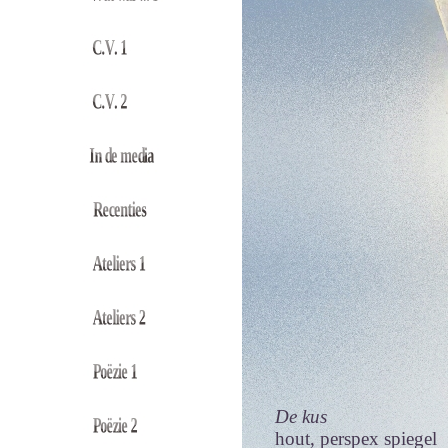
De kus
hout, perspex spiegel